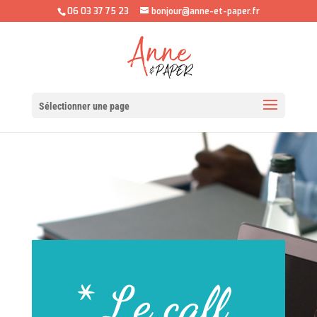
06 03 37 75 23
bonjour@anne-et-paper.fr
Sélectionner une page
* Le call