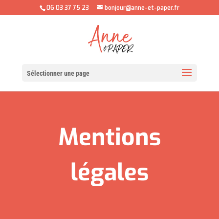
06 03 37 75 23
bonjour@anne-et-paper.fr
Sélectionner une page
Mentions
légales