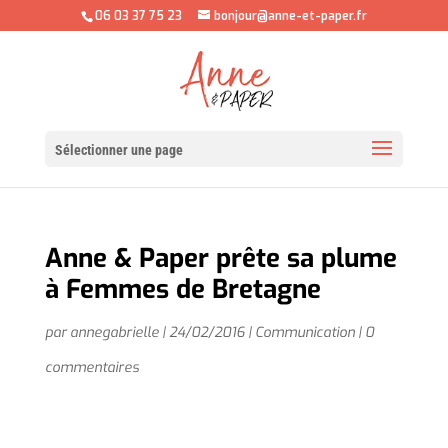
06 03 37 75 23
bonjour@anne-et-paper.fr
Sélectionner une page
Anne & Paper prête sa plume
à Femmes de Bretagne
par
annegabrielle
|
24/02/2016
|
Communication
|
0
commentaires