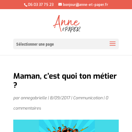
06 03 37 75 23
bonjour@anne-et-paper.fr
Sélectionner une page
Maman, c’est quoi ton métier
?
par
annegabrielle
|
8/09/2017
|
Communication
|
0
commentaires