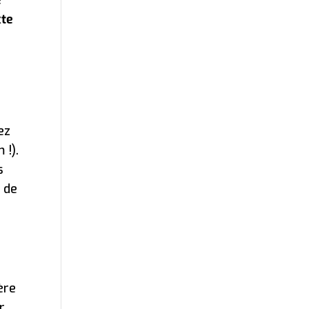
xte
ez
 !).
s
r de
ère
r