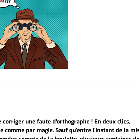
e corriger une faute d’orthographe ! En deux clics,
cée comme par magie. Sauf qu’entre l’instant de la mi
rendez-compte de la boulette, plusieurs centaines d