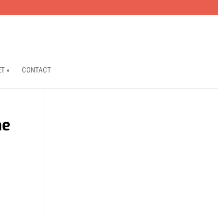
T »
CONTACT
he