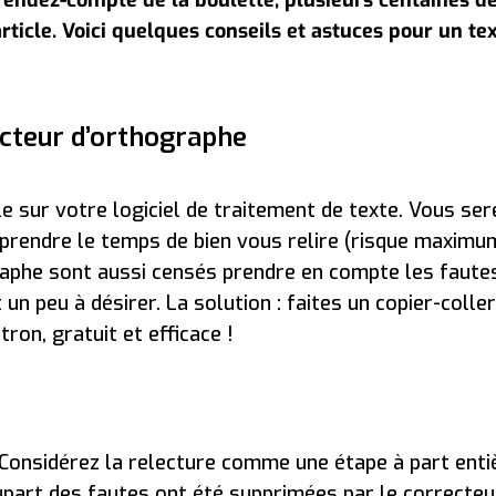
article. Voici quelques conseils et astuces pour un te
ecteur d’orthographe
cle sur votre logiciel de traitement de texte. Vous ser
prendre le temps de bien vous relire (risque maximum
raphe sont aussi censés prendre en compte les faute
n peu à désirer. La solution : faites un copier-colle
on, gratuit et efficace !
! Considérez la relecture comme une étape à part enti
lupart des fautes ont été supprimées par le correcteu