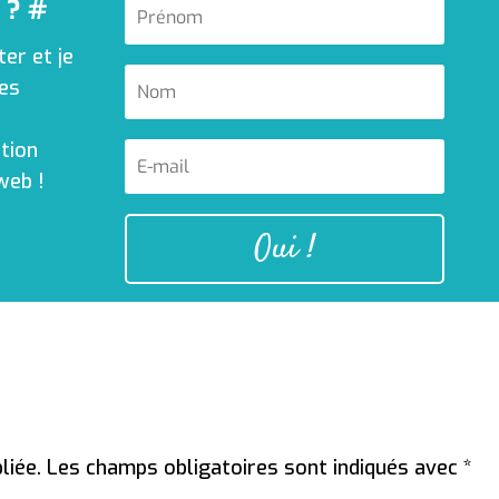
 ? #
er et je
les
tion
web !
Oui !
liée.
Les champs obligatoires sont indiqués avec
*