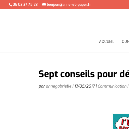
06 03 37 75 23
bonjour@anne-et-paper.fr
ACCUEIL
CON
Sept conseils pour d
par
annegabrielle
|
17/05/2017
|
Communication