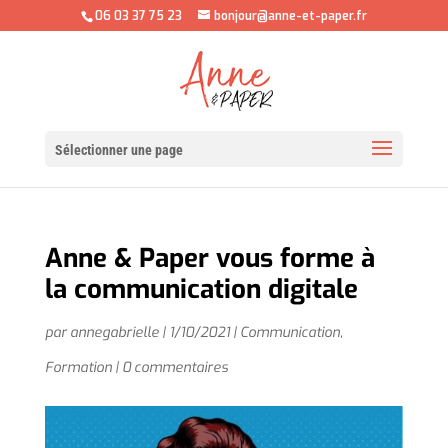
06 03 37 75 23
bonjour@anne-et-paper.fr
Sélectionner une page
Anne & Paper vous forme à
la communication digitale
par
annegabrielle
|
1/10/2021
|
Communication
,
Formation
|
0 commentaires