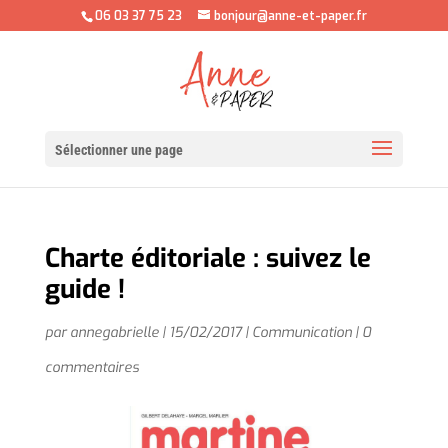
06 03 37 75 23
bonjour@anne-et-paper.fr
Sélectionner une page
Charte éditoriale : suivez le
guide !
par
annegabrielle
|
15/02/2017
|
Communication
|
0
commentaires