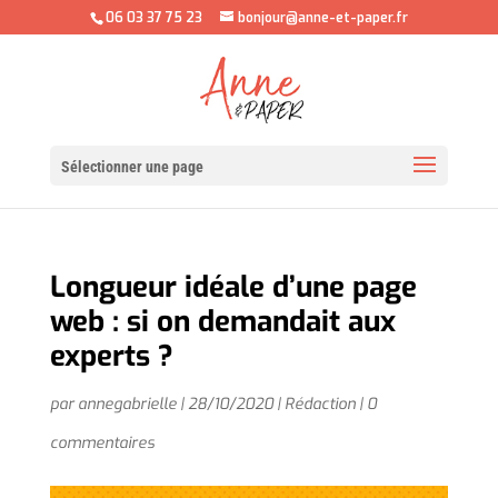
06 03 37 75 23
bonjour@anne-et-paper.fr
Sélectionner une page
Longueur idéale d’une page
web : si on demandait aux
experts ?
par
annegabrielle
|
28/10/2020
|
Rédaction
|
0
commentaires