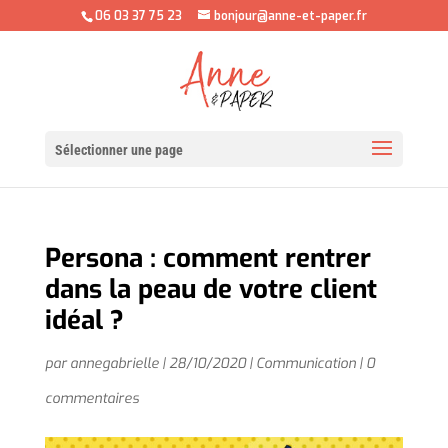
06 03 37 75 23
bonjour@anne-et-paper.fr
Sélectionner une page
Persona : comment rentrer
dans la peau de votre client
idéal ?
par
annegabrielle
|
28/10/2020
|
Communication
|
0
commentaires